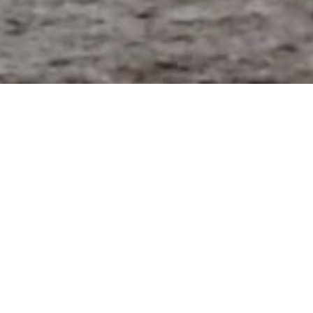
“Clangit ad Arma”