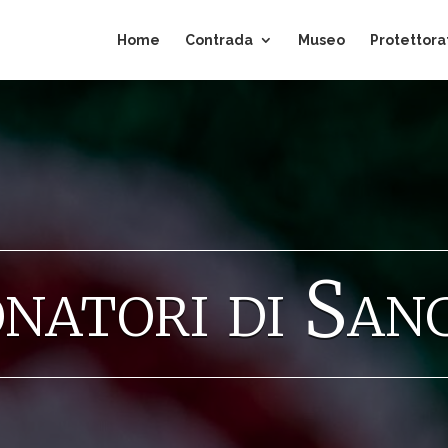
Home
Contrada
Museo
Protettora
natori di San