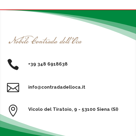

+39 348 6918638

info@contradadelloca.it

Vicolo del Tiratoio, 9 - 53100 Siena (SI)